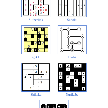
Slitherlink
Sudoku
Light Up
Hashi
Shikaku
Nurikabe